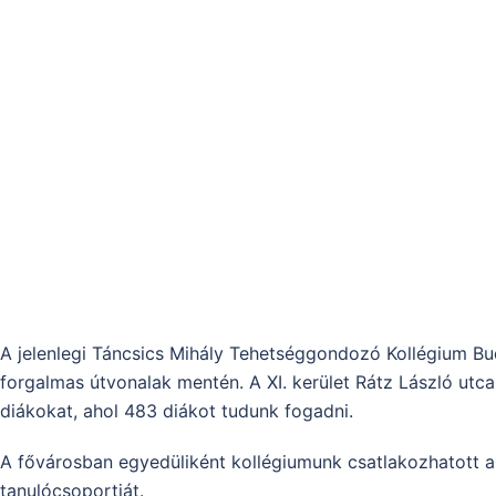
A jelenlegi Táncsics Mihály Tehetséggondozó Kollégium B
forgalmas útvonalak mentén. A XI. kerület Rátz László utca
diákokat, ahol 483 diákot tudunk fogadni.
A fővárosban egyedüliként kollégiumunk csatlakozhatott
tanulócsoportját.