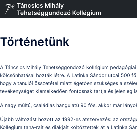
Skip
Táncsics Mihály
to
Tehetséggondozó Kollégium
content
Történetünk
A Táncsics Mihály Tehetséggondozó Kollégium pedagógiai a
kölcsönhatásai hozták létre. A Latinka Sándor utcai 500 
hogy a tanulói összetétel miatt égetően szükséges a széles
tevékenységet kiemelkedően fontosnak tartja és jelenleg is f
A nagy múltú, családias hangulatú 90 fős, akkor már lányo
Újabb változást hozott az 1992-es átszervezés: az ország
Kollégium taná-rait és diákjait költöztették át a Latinka S