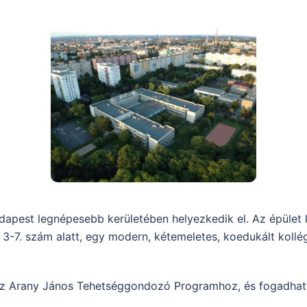
udapest legnépesebb kerületében helyezkedik el. Az épül
 3-7. szám alatt, egy modern, kétemeletes, koedukált kollé
 az Arany János Tehetséggondozó Programhoz, és fogadhat