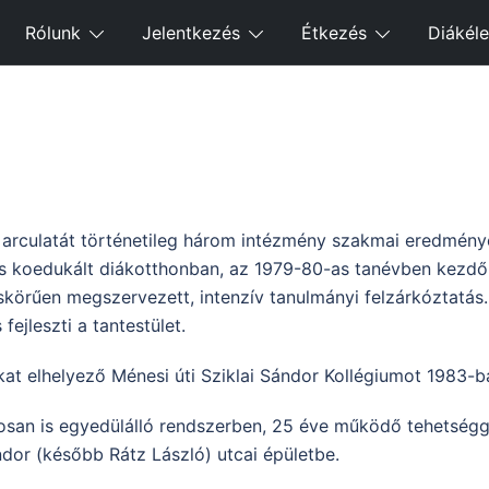
Rólunk
Jelentkezés
Étkezés
Diákéle
rculatát történetileg három intézmény szakmai eredményein
fős koedukált diákotthonban, az 1979-80-as tanévben kezd
körűen megszervezett, intenzív tanulmányi felzárkóztatás. A
ejleszti a tantestület.
kat elhelyező Ménesi úti Sziklai Sándor Kollégiumot 1983-b
osan is egyedülálló rendszerben, 25 éve működő tehetségg
ándor (később Rátz László) utcai épületbe.