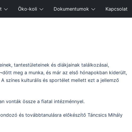
t
Öko-koli
Dokumentumok
Kapcsolat
ek, tantestületeinek és diákjainak találkozásai,
ő¬dött meg a munka, és már az első hónapokban kiderült,
 színes kulturális és sportélet mellett ezt a jellemző
an vonták össze a fiatal intézménnyel.
ondozó és továbbtanulásra előkészítő Táncsics Mihály