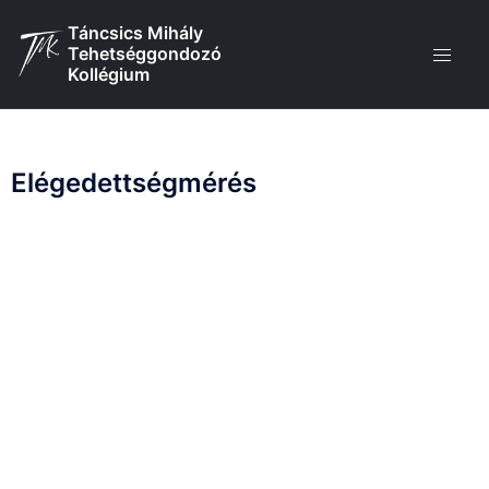
Skip
Táncsics Mihály
to
Tehetséggondozó
content
Kollégium
Elégedettségmérés