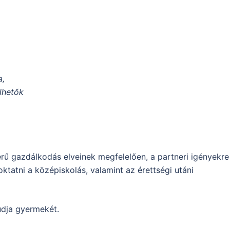
a,
lhetők
rű gazdálkodás elveinek megfelelően, a partneri igényekre
ktatni a középiskolás, valamint az érettségi utáni
udja gyermekét.