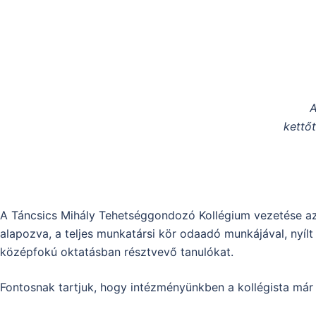
A
kettő
A Táncsics Mihály Tehetséggondozó Kollégium vezetése az 
alapozva, a teljes munkatársi kör odaadó munkájával, nyílt
középfokú oktatásban résztvevő tanulókat.
Fontosnak tartjuk, hogy intézményünkben a kollégista már a