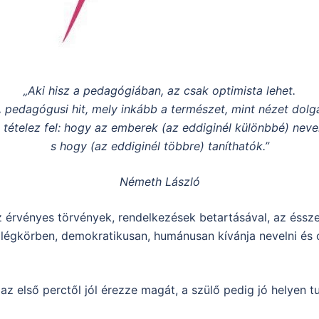
„Aki hisz a pedagógiában, az csak optimista lehet.
 pedagógusi hit, mely inkább a természet, mint nézet dolg
t tételez fel: hogy az emberek (az eddiginél különbbé) neve
s hogy (az eddiginél többre) taníthatók.”
Németh László
érvényes törvények, rendelkezések betartásával, az éssze
 légkörben, demokratikusan, humánusan kívánja nevelni és o
z első perctől jól érezze magát, a szülő pedig jó helyen t