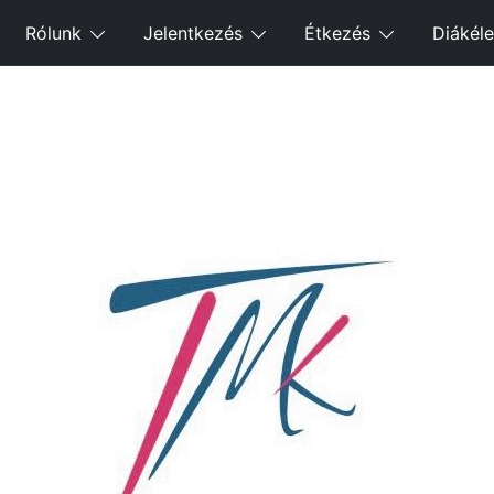
Rólunk
Jelentkezés
Étkezés
Diákéle