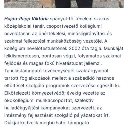
Hajdu-Papp Viktória
spanyol-történelem szakos
középiskolai tanár, csoportvezető kollégiumi
nevelőtanár, az önértékelési, minőségirányítási és
szakmai fejlesztési munkaközösség vezetője. A
kollégium nevelőtestületének 2002 óta tagja. Munkáját
lelkiismeretesen, pontosan végzi, folyamatos szakmai
fejlődés és magas fokú hivatástudat jellemzi.
Tanulástámogató tevékenységét szaktárgyaiból
tartott foglalkozások mellett a szabadidő hasznos
eltöltését szolgáló programok szervezése egészíti ki.
Elkötelezett környezetvédő; évekig vezette az
ökokollégiumi munkacsoportot, szelektív
hulladékgyűjtési kampányokat szervezett, az
intézmény fejlesztését szolgáló pályázatokat írt.
Diákjai kedvelik megbízható, támogató