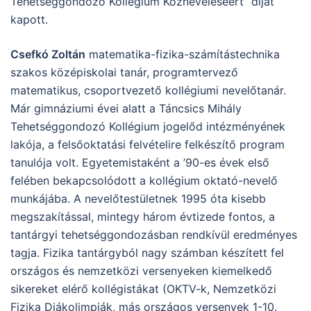
Tehetséggondozó Kollégium Közneveléséért” díjat
kapott.
Csefkó Zoltán
matematika-fizika-számítástechnika
szakos középiskolai tanár, programtervező
matematikus, csoportvezető kollégiumi nevelőtanár.
Már gimnáziumi évei alatt a Táncsics Mihály
Tehetséggondozó Kollégium jogelőd intézményének
lakója, a felsőoktatási felvételire felkészítő program
tanulója volt. Egyetemistaként a ’90-es évek első
felében bekapcsolódott a kollégium oktató-nevelő
munkájába. A nevelőtestületnek 1995 óta kisebb
megszakítással, mintegy három évtizede fontos, a
tantárgyi tehetséggondozásban rendkívül eredményes
tagja. Fizika tantárgyból nagy számban készített fel
országos és nemzetközi versenyeken kiemelkedő
sikereket elérő kollégistákat (OKTV-k, Nemzetközi
Fizika Diákolimpiák, más országos versenyek 1-10.