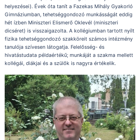
helyezései). Évek óta tanít a Fazekas Mihály Gyakorló
Gimnáziumban, tehetséggondozó munkásságát eddig
hét ízben Miniszteri Elismerő Oklevél (miniszteri
dicséret) is visszaigazolta. A kollégiumban tartott nyílt
fizika tehetséggondozó szakköreit számos intézmény
tanulója szívesen látogatja. Felelősség- és
hivatástudata példaértékű; munkáját a szakma mellett
kollégái, diákjai és a szülők is nagyra értékelik.