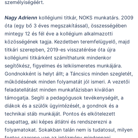
személyiségéért.
Nagy Adrienn
kollégiumi titkár, NOKS munkatárs. 2009
óta (egy bő 3 éves megszakítással), összességében
mintegy 12 és fél éve a kollégium alkalmazotti
közösségének tagja. Kezdetben teremfelügyelő, majd
titkári szerepben, 2019-es visszatérése óta újra
kollégiumi titkárként számíthatunk mindenkor
segítőkész, figyelmes és lelkiismeretes munkájára.
Gondnokként is helyt állt; a Táncsics minden szegletét,
működésének minden folyamatát jól ismeri. A vezetői
feladatellátást minden munkafázisban kiválóan
támogatja. Segíti a pedagógusok tevékenységét, a
diákok és a szülők ügyintézését, a gondnok és a
technikai stáb munkáját. Pontos és elkötelezett
csapattag, aki képes átlátni és rendszerezni a
folyamatokat. Sokakban talán nem is tudatosul, milyen
fontos szerepe van az intézmény mindennapi