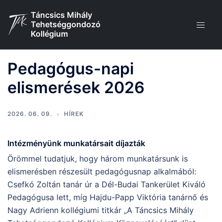
Skip
Táncsics Mihály
to
Tehetséggondozó
content
Kollégium
Pedagógus-napi
elismerések 2026
2026. 06. 09.
HÍREK
Intézményünk munkatársait díjazták
Örömmel tudatjuk, hogy három munkatársunk is
elismerésben részesült pedagógusnap alkalmából:
Csefkó Zoltán tanár úr a Dél-Budai Tankerület Kiváló
Pedagógusa lett, míg Hajdu-Papp Viktória tanárnő és
Nagy Adrienn kollégiumi titkár „A Táncsics Mihály