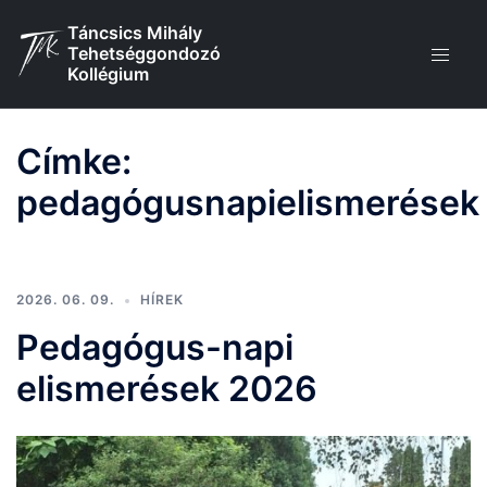
Skip
Táncsics Mihály
to
Tehetséggondozó
content
Kollégium
Címke:
pedagógusnapielismerések
2026. 06. 09.
HÍREK
Pedagógus-napi
elismerések 2026