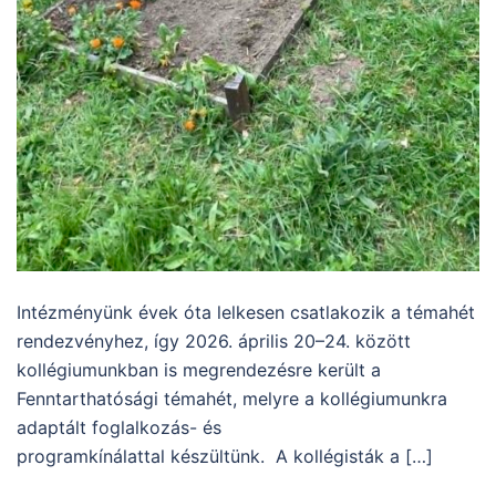
Intézményünk évek óta lelkesen csatlakozik a témahét
rendezvényhez, így 2026. április 20–24. között
kollégiumunkban is megrendezésre került a
Fenntarthatósági témahét, melyre a kollégiumunkra
adaptált foglalkozás- és
programkínálattal készültünk. A kollégisták a […]