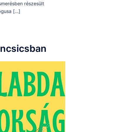
smerésben részesült
ógusa […]
Táncsicsban