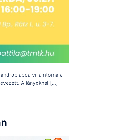
andröplabda villámtorna a
nevezett. A lányoknál […]
an