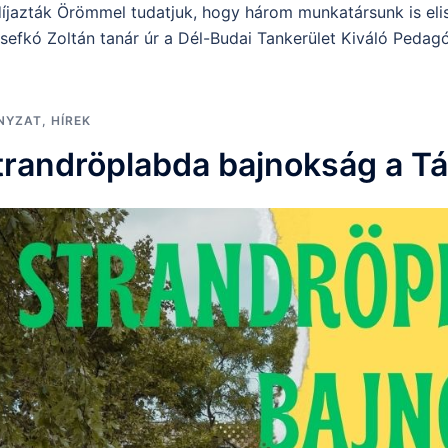
íjazták Örömmel tudatjuk, hogy három munkatársunk is eli
efkó Zoltán tanár úr a Dél-Budai Tankerület Kiváló Pedag
NYZAT
,
HÍREK
 strandröplabda bajnokság a 