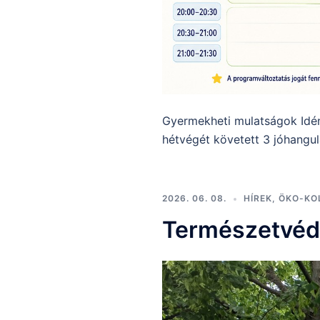
Gyermekheti mulatságok Idén
hétvégét követett 3 jóhangu
2026. 06. 08.
HÍREK
,
ÖKO-KO
Természetvéd