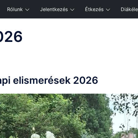
Rólunk
Jelentkezés
Étkezés
Diákéle
026
pi elismerések 2026