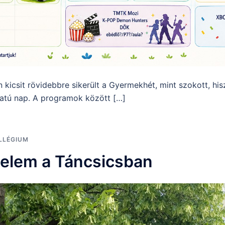
 kicsit rövidebbre sikerült a Gyermekhét, mint szokott, h
latú nap. A programok között […]
LLÉGIUM
elem a Táncsicsban