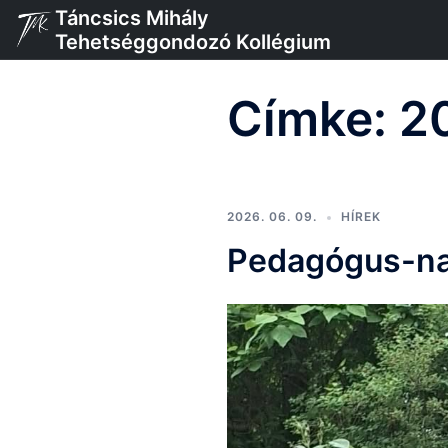
Skip
Táncsics Mihály
to
Tehetséggondozó Kollégium
content
Címke:
2
2026. 06. 09.
HÍREK
Pedagógus-na