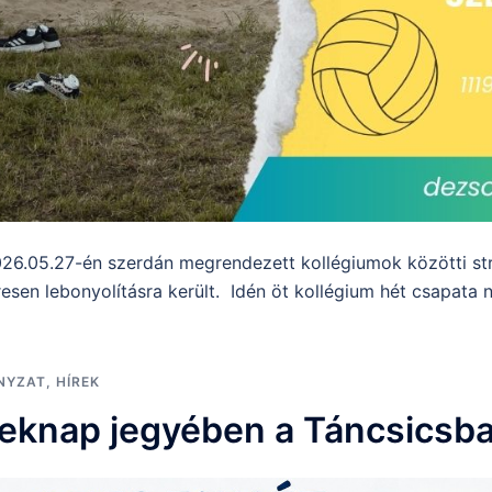
6.05.27-én szerdán megrendezett kollégiumok közötti str
resen lebonyolításra került. Idén öt kollégium hét csapata 
NYZAT
,
HÍREK
reknap jegyében a Táncsicsb