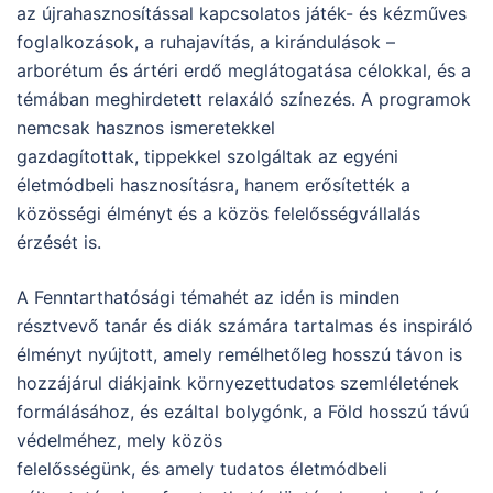
az újrahasznosítással kapcsolatos játék- és kézműves
foglalkozások, a ruhajavítás, a kirándulások –
arborétum és ártéri erdő meglátogatása célokkal, és a
témában meghirdetett relaxáló színezés. A programok
nemcsak hasznos ismeretekkel
gazdagítottak, tippekkel szolgáltak az egyéni
életmódbeli hasznosításra, hanem erősítették a
közösségi élményt és a közös felelősségvállalás
érzését is.
A Fenntarthatósági témahét az idén is minden
résztvevő tanár és diák számára tartalmas és inspiráló
élményt nyújtott, amely remélhetőleg hosszú távon is
hozzájárul diákjaink környezettudatos szemléletének
formálásához, és ezáltal bolygónk, a Föld hosszú távú
védelméhez, mely közös
felelősségünk, és amely tudatos életmódbeli