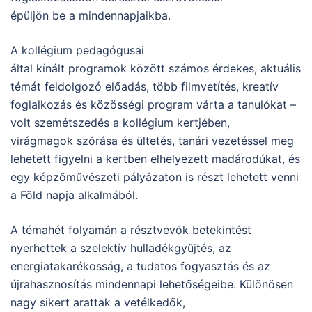
épüljön be a mindennapjaikba.
A kollégium pedagógusai
által kínált programok között számos érdekes, aktuális
témát feldolgozó előadás, több filmvetítés, kreatív
foglalkozás és közösségi program várta a tanulókat –
volt szemétszedés a kollégium kertjében,
virágmagok szórása és ültetés, tanári vezetéssel meg
lehetett figyelni a kertben elhelyezett madárodúkat, és
egy képzőművészeti pályázaton is részt lehetett venni
a Föld napja alkalmából.
A témahét folyamán a résztvevők betekintést
nyerhettek a szelektív hulladékgyűjtés, az
energiatakarékosság, a tudatos fogyasztás és az
újrahasznosítás mindennapi lehetőségeibe. Különösen
nagy sikert arattak a vetélkedők,