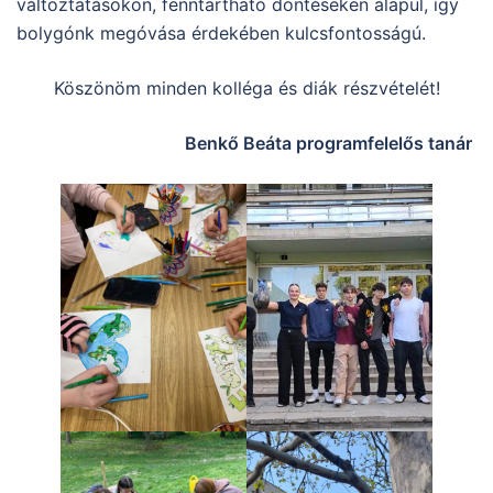
változtatásokon, fenntartható döntéseken alapul, így
bolygónk megóvása érdekében kulcsfontosságú.
Köszönöm minden kolléga és diák részvételét!
Benkő Beáta programfelelős tanár