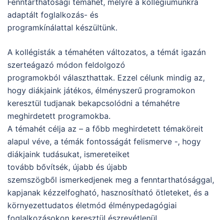
Fenntarthatósági témahét, melyre a kollégiumunkra
adaptált foglalkozás- és
programkínálattal készültünk.
A kollégisták a témahéten változatos, a témát igazán
szerteágazó módon feldolgozó
programokból választhattak. Ezzel célunk mindig az,
hogy diákjaink játékos, élményszerű programokon
keresztül tudjanak bekapcsolódni a témahétre
meghirdetett programokba.
A témahét célja az – a főbb meghirdetett témaköreit
alapul véve, a témák fontosságát felismerve -, hogy
diákjaink tudásukat, ismereteiket
tovább bővítsék, újabb és újabb
szemszögből ismerkedjenek meg a fenntarthatósággal,
kapjanak kézzelfogható, hasznosítható ötleteket, és a
környezettudatos életmód élménypedagógiai
foglalkozásokon keresztül észrevétlenül