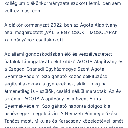
kollégium diákönkormányzata szokott lenni. Idén sem
volt ez másképp.
A diákönkormányzat 2022-ben az Ágota Alapítvány
által meghirdetett „VÁLTS EGY CSOKIT MOSOLYRA!”
kampányához csatlakozott.
Az állami gondoskodásban élő és veszélyeztetett
fiatalok támogatását célul kitűző ÁGOTA Alapítvány és
a Szeged-Csanádi Egyházmegye Szent Ágota
Gyermekvédelmi Szolgáltató közös célkitűzése
segíteni azoknak a gyerekeknek, akik – még ha
átmenetileg is – szülők, család nélkül maradtak. Az év
során az ÁGOTA Alapítvány és a Szent Ágota
Gyermekvédelmi Szolgáltató naponta dolgozik a
nehézségek megoldásán. A Nemzeti Bűnmegelőzési
Tanács most, Mikulás és Karácsony közeledtével ismét