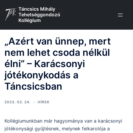
Skip
Táncsics Mihály
to
Tehetséggondozó
content
Kollégium
„Azért van ünnep, mert
nem lehet csoda nélkül
élni” – Karácsonyi
jótékonykodás a
Táncsicsban
2023. 02. 24.
HÍREK
Kollégiumunkban már hagyománya van a karácsonyi
jótékonysági gyűjtésnek, melynek felkarolója a