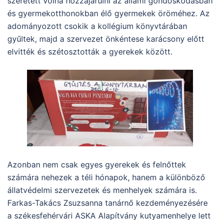
szeretett volna hozzájárulni az állami gondoskodásban
és gyermekotthonokban élő gyermekek öröméhez. Az
adományozott csokik a kollégium könyvtárában
gyűltek, majd a szervezet önkéntese karácsony előtt
elvitték és szétosztották a gyerekek között.
Azonban nem csak egyes gyerekek és felnőttek
számára nehezek a téli hónapok, hanem a különböző
állatvédelmi szervezetek és menhelyek számára is.
Farkas-Takács Zsuzsanna tanárnő kezdeményezésére
a székesfehérvári ASKA Alapítvány kutyamenhelye lett