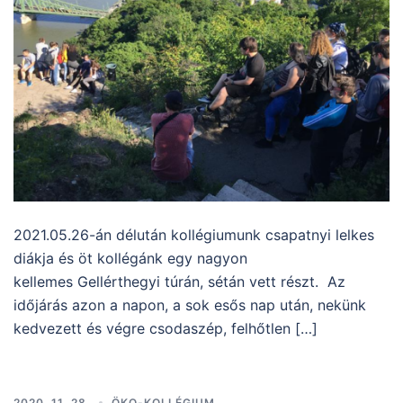
2021.05.26-án délután kollégiumunk csapatnyi lelkes
diákja és öt kollégánk egy nagyon
kellemes Gellérthegyi túrán, sétán vett részt. Az
időjárás azon a napon, a sok esős nap után, nekünk
kedvezett és végre csodaszép, felhőtlen […]
2020. 11. 28.
ÖKO-KOLLÉGIUM