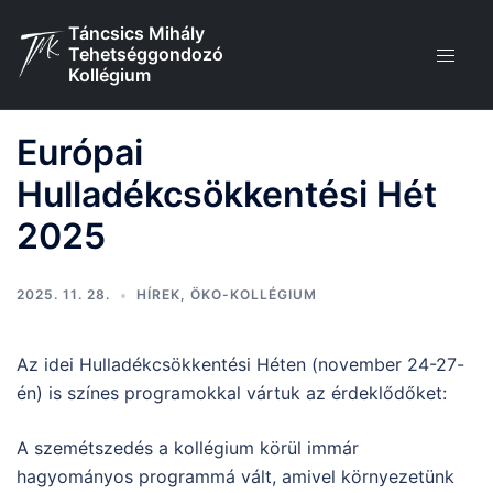
Skip
Táncsics Mihály
to
Tehetséggondozó
content
Kollégium
Európai
Hulladékcsökkentési Hét
2025
2025. 11. 28.
HÍREK
,
ÖKO-KOLLÉGIUM
Az idei Hulladékcsökkentési Héten (november 24-27-
én) is színes programokkal vártuk az érdeklődőket:
A szemétszedés a kollégium körül immár
hagyományos programmá vált, amivel környezetünk