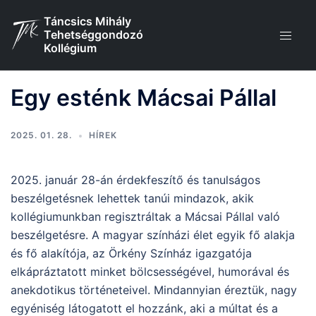
Skip
Táncsics Mihály
to
Tehetséggondozó
content
Kollégium
Egy esténk Mácsai Pállal
2025. 01. 28.
HÍREK
2025. január 28-án érdekfeszítő és tanulságos
beszélgetésnek lehettek tanúi mindazok, akik
kollégiumunkban regisztráltak a Mácsai Pállal való
beszélgetésre. A magyar színházi élet egyik fő alakja
és fő alakítója, az Örkény Színház igazgatója
elkápráztatott minket bölcsességével, humorával és
anekdotikus történeteivel. Mindannyian éreztük, nagy
egyéniség látogatott el hozzánk, aki a múltat és a