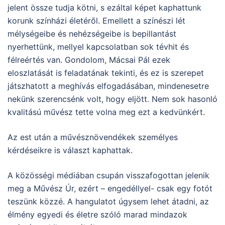
jelent össze tudja kötni, s ezáltal képet kaphattunk
korunk színházi életéről. Emellett a színészi lét
mélységeibe és nehézségeibe is bepillantást
nyerhettünk, mellyel kapcsolatban sok tévhit és
félreértés van. Gondolom, Mácsai Pál ezek
eloszlatását is feladatának tekinti, és ez is szerepet
játszhatott a meghívás elfogadásában, mindenesetre
nekünk szerencsénk volt, hogy eljött. Nem sok hasonló
kvalitású művész tette volna meg ezt a kedvünkért.
Az est után a művésznövendékek személyes
kérdéseikre is választ kaphattak.
A közösségi médiában csupán visszafogottan jelenik
meg a Művész Úr, ezért – engedéllyel- csak egy fotót
teszünk közzé. A hangulatot úgysem lehet átadni, az
élmény egyedi és életre szóló marad mindazok