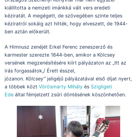
kiállította a nemzeti imánkká vált vers eredeti
kéziratát. A megégett, de szövegében szinte teljes
kéziratról sokáig azt hitték, hogy elveszett, de 1944-
ben aztán előkerült.
A Himnusz zenéjét Erkel Ferenc zeneszerző és
karmester szerezte 1844-ben, amikor a Kölcsey
versének megzenésítésére kiírt pályázaton az „Itt az
írás forgassátok,/ Érett ésszel,
józanon.
Kölcsey”
jeligéjű pályázatával első díjat nyert,
a többek közt
Vörösmarty Mihály
és
Szigligeti
Ede
által fémjelzett zsűri döntésének köszönhetően.