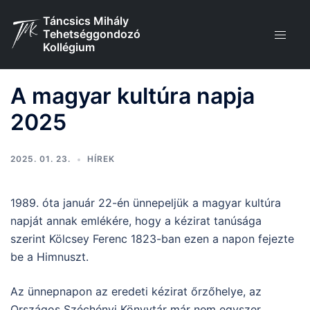
Skip
Táncsics Mihály
to
Tehetséggondozó
content
Kollégium
A magyar kultúra napja
2025
2025. 01. 23.
HÍREK
1989. óta január 22-én ünnepeljük a magyar kultúra
napját annak emlékére, hogy a kézirat tanúsága
szerint Kölcsey Ferenc 1823-ban ezen a napon fejezte
be a Himnuszt.
Az ünnepnapon az eredeti kézirat őrzőhelye, az
Országos Széchényi Könyvtár már nem egyszer