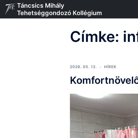
Skip
Táncsics Mihály
to
Tehetséggondozó Kollégium
content
Címke:
in
2026. 05. 12.
HÍREK
Komfortnövelő