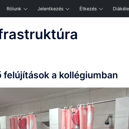
Rólunk
Jelentkezés
Étkezés
Diákéle
frastruktúra
 felújítások a kollégiumban