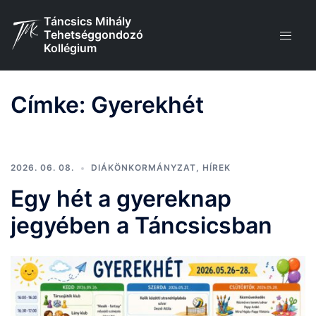
Skip
Táncsics Mihály
to
Tehetséggondozó
content
Kollégium
Címke:
Gyerekhét
2026. 06. 08.
DIÁKÖNKORMÁNYZAT
,
HÍREK
Egy hét a gyereknap
jegyében a Táncsicsban