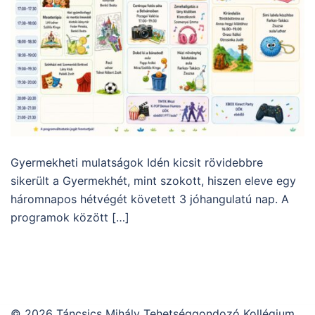
Gyermekheti mulatságok Idén kicsit rövidebbre
sikerült a Gyermekhét, mint szokott, hiszen eleve egy
háromnapos hétvégét követett 3 jóhangulatú nap. A
programok között […]
© 2026 Táncsics Mihály Tehetséggondozó Kollégium