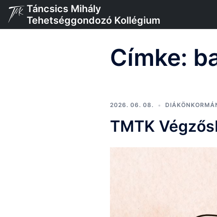
Skip
Táncsics Mihály
to
Tehetséggondozó Kollégium
content
Címke:
ba
2026. 06. 08.
DIÁKÖNKORMÁ
TMTK Végzősb