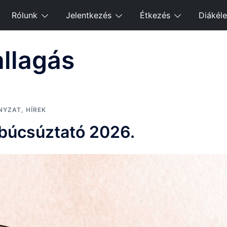
Rólunk
Jelentkezés
Étkezés
Diákéle
llagás
NYZAT
,
HÍREK
úcsúztató 2026.