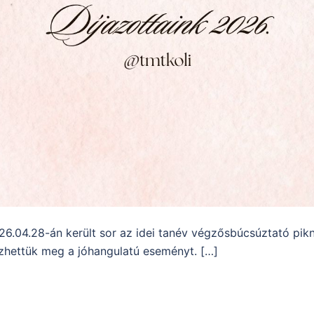
26.04.28-án került sor az idei tanév végzősbúcsúztató pikni
ezhettük meg a jóhangulatú eseményt. […]